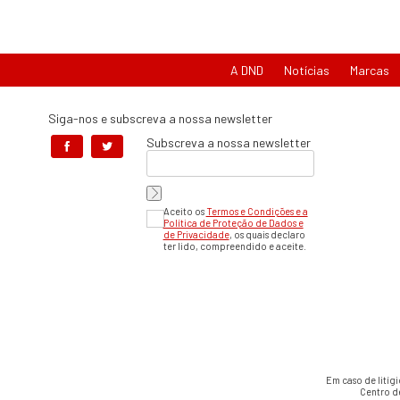
A DND
Notícias
Marcas
Siga-nos e subscreva a nossa newsletter
Subscreva a nossa newsletter
Aceito os
Termos e Condições e a
Política de Proteção de Dados e
de Privacidade
, os quais declaro
ter lido, compreendido e aceite.
Em caso de litíg
Centro d