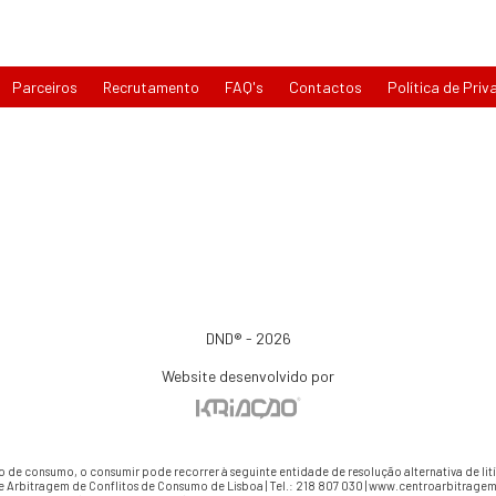
Parceiros
Recrutamento
FAQ's
Contactos
Política de Priv
DND® - 2026
Website desenvolvido por
io de consumo, o consumir pode recorrer à seguinte entidade de resolução alternativa de li
e Arbitragem de Conflitos de Consumo de Lisboa | Tel.: 218 807 030 | www.centroarbitragem