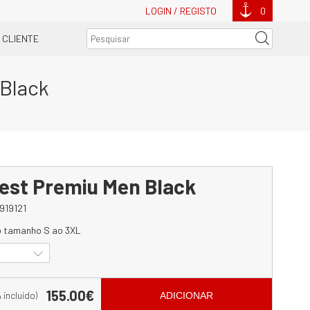
LOGIN / REGISTO
0
 CLIENTE
 Black
est Premiu Men Black
919121
o tamanho S ao 3XL
155.00€
A incluído)
ADICIONAR