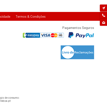
acidade
Termos & Condições
Pagamentos Seguros
tígio de consumo:
lisboa.pt
t