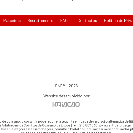
Parceiros
Recrutamento
FAQ's
Contactos
Política de Priv
DND® - 2026
Website desenvolvido por
io de consumo, o consumir pode recorrer à seguinte entidade de resolução alternativa de li
e Arbitragem de Conflitos de Consumo de Lisboa | Tel.: 218 807 030 | www.centroarbitragem
Para atualizações e mais informações, consulte o Portal do Consumir em www.consumidor.p
ao abrigo do artigo 18¼ da Lei n.¼ 144/2015 de 8 de setembro