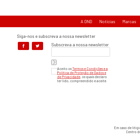
A DND
Notícias
Marcas
Siga-nos e subscreva a nossa newsletter
Subscreva a nossa newsletter
Aceito os
Termos e Condições e a
Política de Proteção de Dados e
de Privacidade
, os quais declaro
ter lido, compreendido e aceite.
Em caso de litíg
Centro d