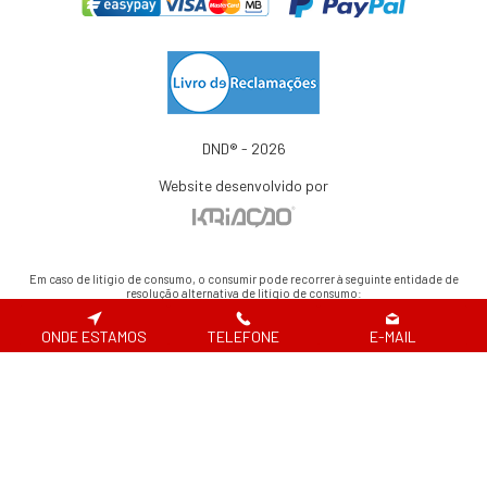
DND® - 2026
Website desenvolvido por
Em caso de litígio de consumo, o consumir pode recorrer à seguinte entidade de
resolução alternativa de litígio de consumo:
Centro de Arbitragem de Conflitos de Consumo de Lisboa | Tel.: 218 807 030 |
www.centroarbitragemlisboa.pt
ONDE ESTAMOS
TELEFONE
E-MAIL
Para atualizações e mais informações, consulte o Portal do Consumir em
www.consumidor.pt
ao abrigo do artigo 18¼ da Lei n.¼ 144/2015 de 8 de setembro