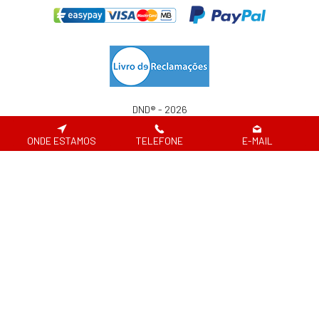
DND® - 2026
Website desenvolvido por
ONDE ESTAMOS
TELEFONE
E-MAIL
Em caso de litígio de consumo, o consumir pode recorrer à seguinte entidade de
resolução alternativa de litígio de consumo:
Centro de Arbitragem de Conflitos de Consumo de Lisboa | Tel.: 218 807 030 |
www.centroarbitragemlisboa.pt
Para atualizações e mais informações, consulte o Portal do Consumir em
www.consumidor.pt
ao abrigo do artigo 18¼ da Lei n.¼ 144/2015 de 8 de setembro