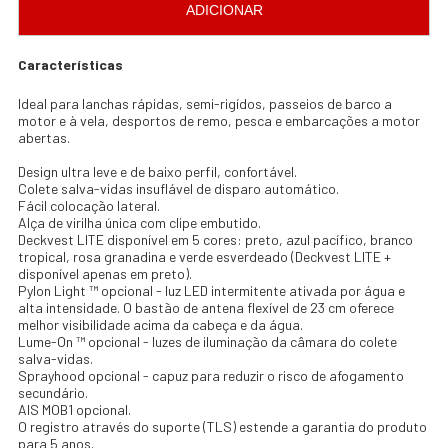
ADICIONAR
Características
Ideal para lanchas rápidas, semi-rigídos, passeios de barco a
motor e à vela, desportos de remo, pesca e embarcações a motor
abertas.
Design ultra leve e de baixo perfil, confortável.
Colete salva-vidas insuflável de disparo automático.
Fácil colocação lateral.
Alça de virilha única com clipe embutido.
Deckvest LITE disponível em 5 cores: preto, azul pacífico, branco
tropical, rosa granadina e verde esverdeado (Deckvest LITE +
disponível apenas em preto).
Pylon Light ™ opcional - luz LED intermitente ativada por água e
alta intensidade. O bastão de antena flexível de 23 cm oferece
melhor visibilidade acima da cabeça e da água.
Lume-On ™ opcional - luzes de iluminação da câmara do colete
salva-vidas.
Sprayhood opcional - capuz para reduzir o risco de afogamento
secundário.
AIS MOB1 opcional.
O registro através do suporte (TLS) estende a garantia do produto
para 5 anos.