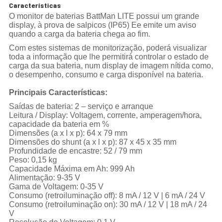
Características
O monitor de baterias BattMan LITE possui um grande
display, à prova de salpicos (IP65) Ee emite um aviso
quando a carga da bateria chega ao fim.
Com estes sistemas de monitorização, poderá visualizar
toda a informação que lhe permitirá controlar o estado de
carga da sua bateria, num display de imagem nítida como,
o desempenho, consumo e carga disponível na bateria.
Principais Características:
Saídas de bateria: 2 – serviço e arranque
Leitura / Display: Voltagem, corrente, amperagem/hora,
capacidade da bateria em %
Dimensões (a x l x p): 64 x 79 mm
Dimensões do shunt (a x l x p): 87 x 45 x 35 mm
Profundidade de encastre: 52 / 79 mm
Peso: 0,15 kg
Capacidade Máxima em Ah: 999 Ah
Alimentação: 9-35 V
Gama de Voltagem: 0-35 V
Consumo (retroiluminação off): 8 mA / 12 V | 6 mA / 24 V
Consumo (retroiluminação on): 30 mA / 12 V | 18 mA / 24
V