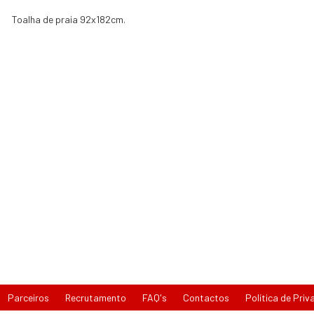
Toalha de praia 92x182cm.
Parceiros
Recrutamento
FAQ's
Contactos
Política de Priv