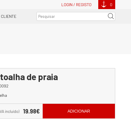
LOGIN / REGISTO
0
 CLIENTE
 toalha de praia
0092
elha
19.98€
IVA incluído)
ADICIONAR