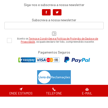
Siga-nos e subscreva a nossa newsletter
Subscreva a nossa newsletter
Aceito os
Termos e Condições e a Política de Proteção de Dados e de
Privacidade
, os quais declaro ter lido, compreendido e aceite.
Pagamentos Seguros
DND® - 2026
ONDE ESTAMOS
TELEFONE
E-MAIL
Website desenvolvido por