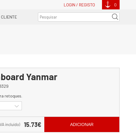
LOGIN / REGISTO
0
 CLIENTE
inboard Yanmar
8329
ra retoques.
15.73€
IVA incluído)
ADICIONAR