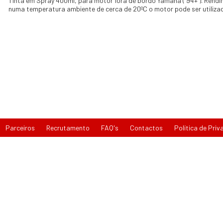
Tinta em Spray 400ml, para motor fora de bordo Yamaha ( 94+ ). Rendi
numa temperatura ambiente de cerca de 20ºC o motor pode ser utilizad
Parceiros
Recrutamento
FAQ's
Contactos
Política de Priv