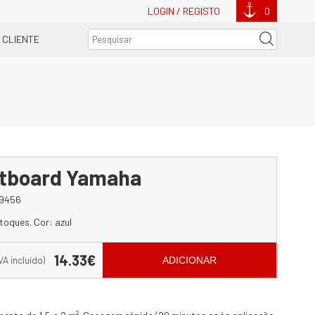
LOGIN / REGISTO
0
 CLIENTE
utboard Yamaha
9456
toques. Cor: azul
14.33€
IVA incluído)
ADICIONAR