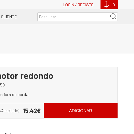
LOGIN / REGISTO
0
 CLIENTE
motor redondo
750
s fora de borda.
15.42€
IVA incluído)
ADICIONAR