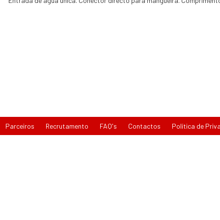
Entrada de água única. Conector directo para mangueira. Comprimen
Parceiros
Recrutamento
FAQ's
Contactos
Política de Priv