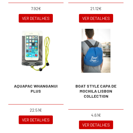
7.92€
21.12€
VER DETALHES
VER DETALHES
AQUAPAC WHANGANUI
BOAT STYLE CAPA DE
PLUS
MOCHILA LISBON
COLLECTION
22.51€
4.61€
VER DETALHES
VER DETALHES