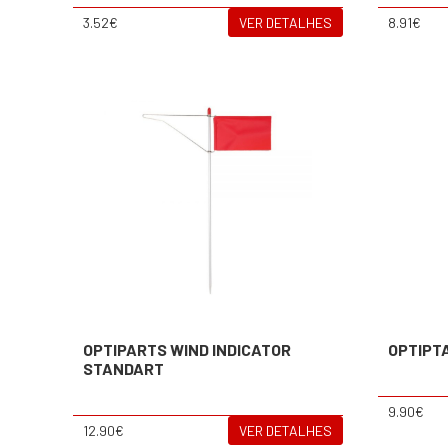
3.52€
VER DETALHES
8.91€
OPTIPARTS WIND INDICATOR
OPTIPT
STANDART
9.90€
12.90€
VER DETALHES