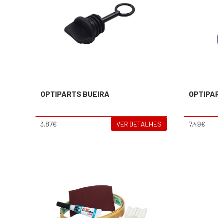
OPTIPARTS BUEIRA
OPTIPA
3.87€
VER DETALHES
7.49€