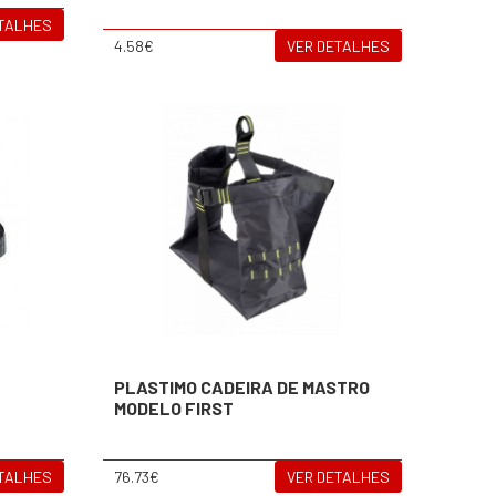
ETALHES
4.58€
VER DETALHES
PLASTIMO CADEIRA DE MASTRO
MODELO FIRST
ETALHES
76.73€
VER DETALHES