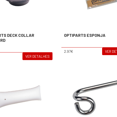
RTS DECK COLLAR
OPTIPARTS ESPONJA
ARD
2.97€
VER D
VER DETALHES