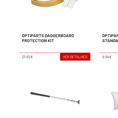
OPTIPARTS DAGGERBOARD
OPTIPA
PROTECTION KIT
STAND
33.92€
VER DETALHES
9.94€