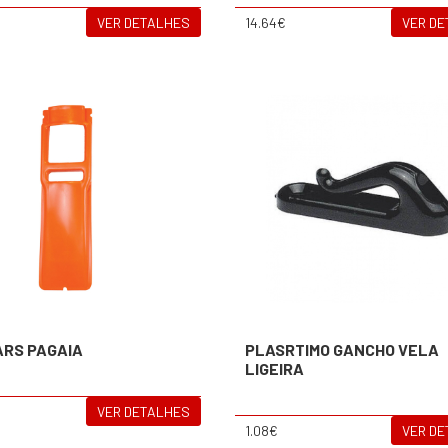
VER DETALHES
14.64€
VER D
ARS PAGAIA
PLASRTIMO GANCHO VELA
LIGEIRA
VER DETALHES
1.08€
VER D